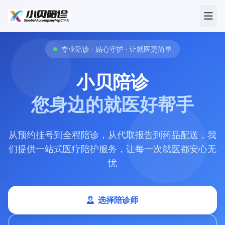
专业陪诊 · 贴心守护 · 让就医更简单
小贝陪诊
您身边的就医好帮手
从预约挂号到全程陪诊，从代取报告到药品配送，我
们提供一站式医疗陪护服务，让每一次就医都安心无
忧
选择陪诊师