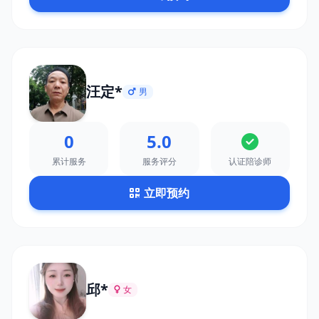
汪定*
男
0
5.0
累计服务
服务评分
认证陪诊师
立即预约
邱*
女