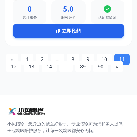
0
5.0
累计服务
服务评分
认证陪诊师
立即预约
«
1
2
...
8
9
10
11
12
13
14
...
89
90
»
小贝陪诊 - 您身边的就医好帮手。专业陪诊师为您和家人提供
全程就医陪护服务，让每一次就医都安心无忧。