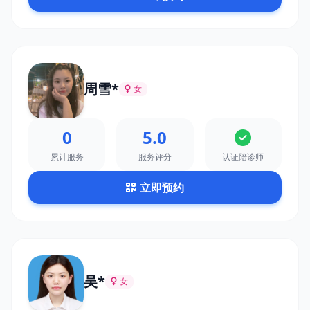
周雪*
女
0
5.0
累计服务
服务评分
认证陪诊师
立即预约
吴*
女