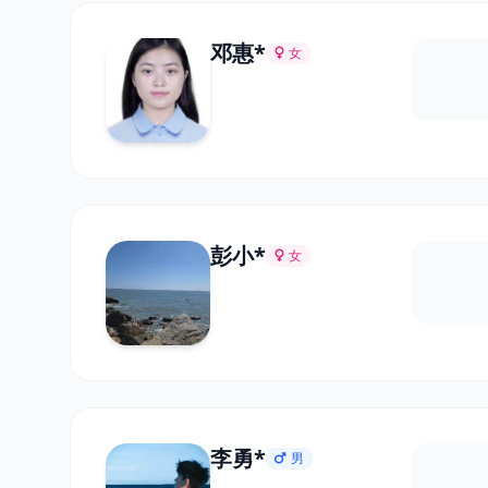
邓惠*
女
彭小*
女
李勇*
男