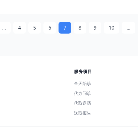
...
4
5
6
7
8
9
10
...
服务项目
全天陪诊
代办问诊
代取送药
送取报告