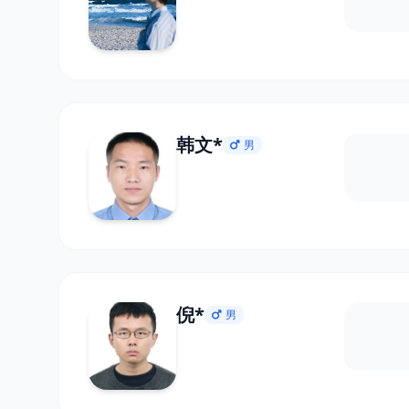
韩文*
男
倪*
男