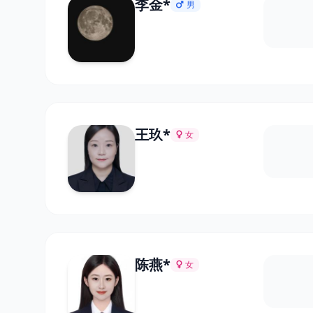
李金*
男
王玖*
女
陈燕*
女