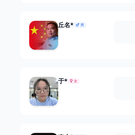
丘名*
男
于*
女