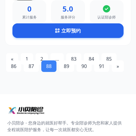
0
5.0
累计服务
服务评分
认证陪诊师
立即预约
«
1
2
...
83
84
85
86
87
88
89
90
91
»
小贝陪诊 - 您身边的就医好帮手。专业陪诊师为您和家人提供
全程就医陪护服务，让每一次就医都安心无忧。