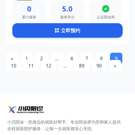
0
5.0
累计服务
服务评分
认证陪诊师
立即预约
«
1
2
...
6
7
8
9
10
11
12
...
89
90
»
小贝陪诊 - 您身边的就医好帮手。专业陪诊师为您和家人提供
全程就医陪护服务，让每一次就医都安心无忧。