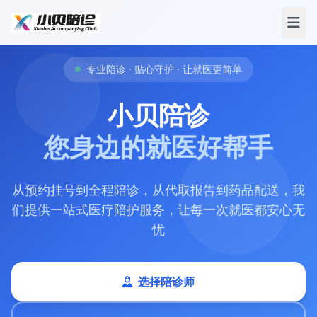
专业陪诊 · 贴心守护 · 让就医更简单
小贝陪诊
您身边的就医好帮手
从预约挂号到全程陪诊，从代取报告到药品配送，我
们提供一站式医疗陪护服务，让每一次就医都安心无
忧
选择陪诊师