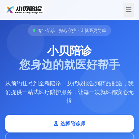
专业陪诊 · 贴心守护 · 让就医更简单
小贝陪诊
您身边的就医好帮手
从预约挂号到全程陪诊，从代取报告到药品配送，我
们提供一站式医疗陪护服务，让每一次就医都安心无
忧
选择陪诊师